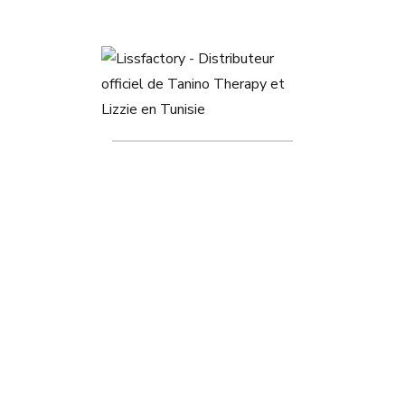
Lisseur Lizze EXTREME
250°C
469,000
DT
499,000
DT