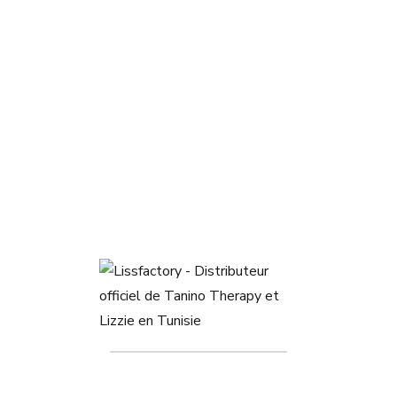
3 résultats affichés
Sort by Default
Filters
Dose caviar Liss&Go 100ml
Dose kératine Liss&Go 100ml
79,000
DT
79,000
DT